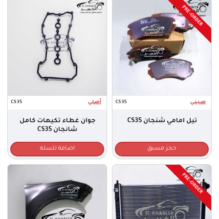
PRE-ORDER
صـيـنـي
CS35
أصلي
CS35
تيل امامي شنجان CS35
جوان غطاء تكيهات كامل
شانجان CS35
حجز مسبق
اضافة للسلة
PRE-ORDER