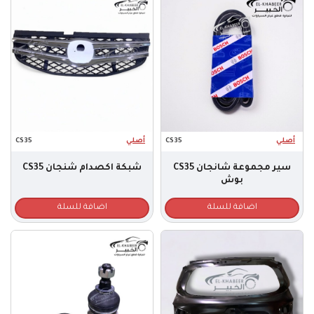
أصلي
CS35
أصلي
CS35
سير مجموعة شانجان CS35
شبكة اكصدام شنجان CS35
بوش
اضافة للسلة
اضافة للسلة