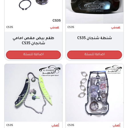
صـيـنـي
CS35
صـيـنـي
CS35
شنطة شنجان CS35
طقم بيض مقص امامي
شانجان CS35
اضافة للسلة
اضافة للسلة
أصلي
CS35
أصلي
CS35