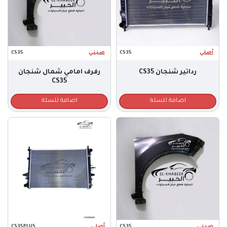
أصلي
CS35
صـيـنـي
CS35
رداتير شنجان CS35
رفرف امامي شمال شنجان
CS35
اضافة للسلة
اضافة للسلة
صـيـنـي
CS35
أصلي
CS35PLUS