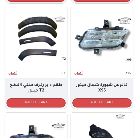
أصلي
T2
أصلي
X95
فانوس شبورة شمال جيتور
طقم داير رفرف خلفي 4قطع
جيتور T2
X95
ADD TO CART
ADD TO CART