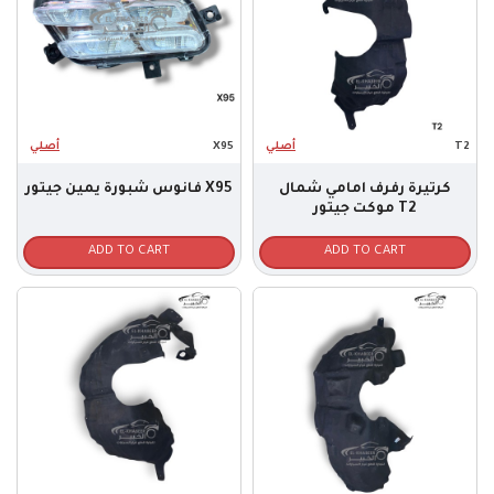
أصلي
X95
أصلي
T2
كرتيرة رفرف امامي شمال
فانوس شبورة يمين جيتور X95
موكت جيتور T2
ADD TO CART
ADD TO CART