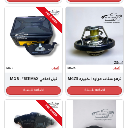
PRE-ORDER
أصلي
MGZS
أصلي
MG 5
ترموستات حراره الكبيره MGZS
تيل امامي MG 5 -FREEMAX
اضافة للسلة
اضافة للسلة
PRE-ORDER