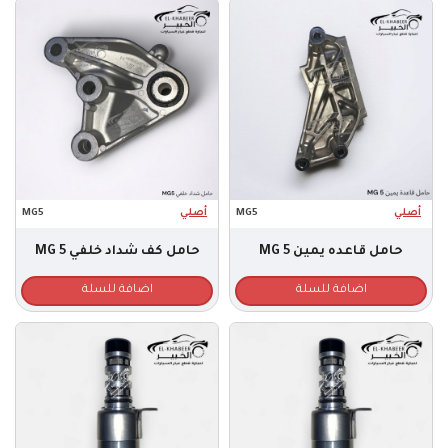
أصلي
MG5
أصلي
MG5
حامل قاعده يمين MG 5
حامل كف شداد خلفي MG 5
اضافة للسلة
اضافة للسلة