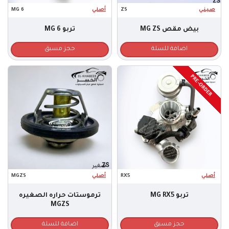
صـيـنـي
ZS
أصلي
MG 6
بيض مقص MG ZS
تربو MG 6
اضافة للسلة
حجز مسبق
PRE-ORDER
أصلي
RX5
أصلي
MGZS
تربو MG RX5
ترموستات حراره الصغيره
MGZS
حجز مسبق
اضافة للسلة