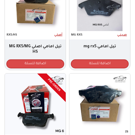
صـيـنـي
MG RX5
أصلي
RX5/HS
تيل امامي mg rx5
تيل امامي اصلي MG RX5/MG
HS
اضافة للسلة
اضافة للسلة
PRE-ORDER