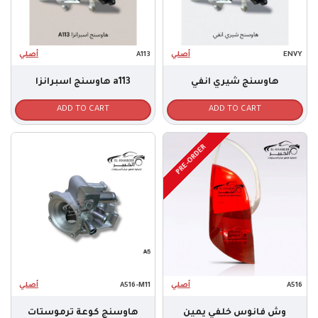
أصلي
A113
أصلي
ENVY
هاوسنج شيري انفي
هاوسنج اسبرانزا a113
ADD TO CART
ADD TO CART
PRE-ORDER
أصلي
A516-M11
أصلي
A516
وش فانوس خلفي يمين
هاوسنج كوعة ترموستات