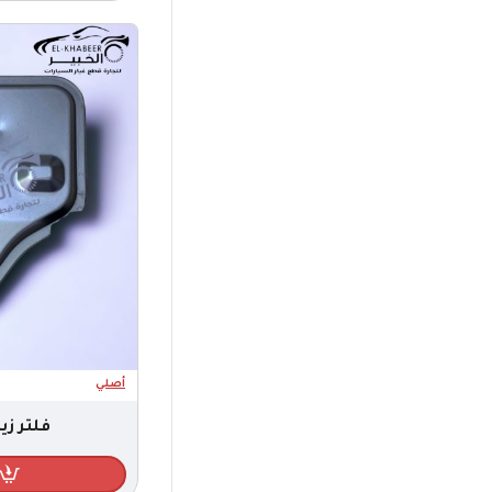
FRV
FSV
GALENA
GX3 PRO
H6
JAC S2
JAC S3
JAC S4
JOLION
L3
L7
أصلي
امبريال
فلتر زيت