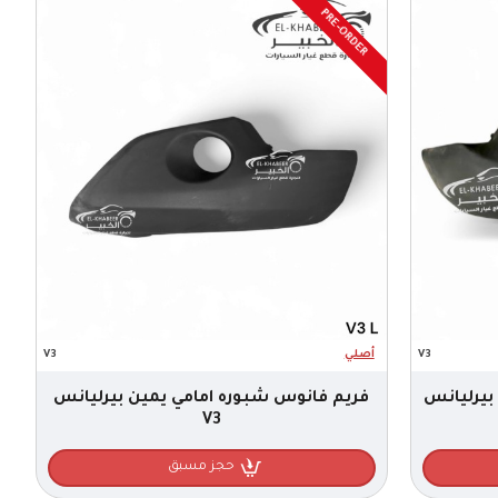
PRE-ORDER
V3
أصلي
V3
بيرليانس
فريم فانوس شبوره امامي يمين بيرليانس
V3
حجز مسبق