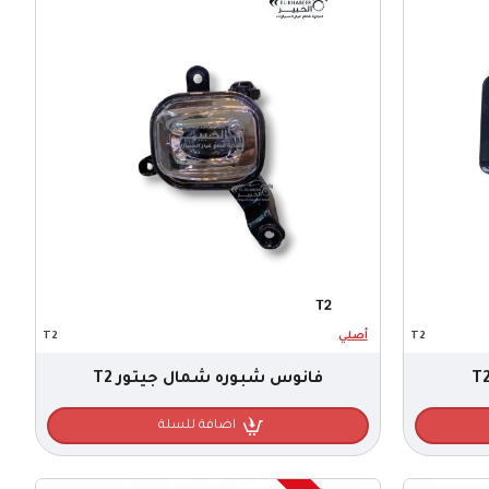
T2
أصلي
T2
فانوس شبوره شمال جيتور T2
اضافة للسلة