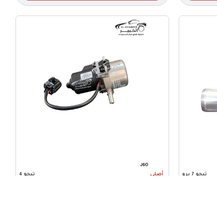
تيجو 7 برو
أصلي
تيجو 4
P
ماكينة فاكيوم شيري تيجو 4 اصلي
اضافة للسلة