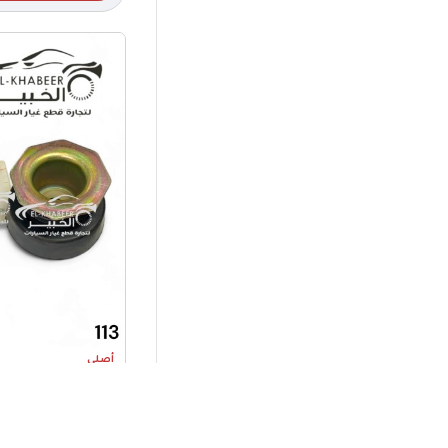
أصلي
كاوتشه بط