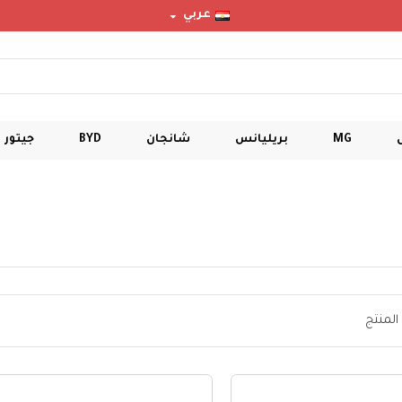
عربي
MG
بريليانس
شانجان
BYD
جيتور
 المنتج