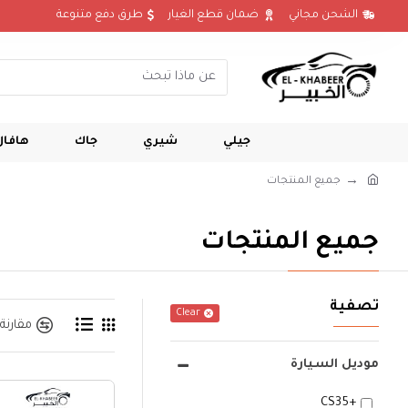
الشحن مجاني
ضمان قطع الغيار
طرق دفع متنوعة
جيلي
شيري
جاك
هافال
جميع المنتجات
جميع المنتجات
تصفية
Clear
مقارنة
موديل السيارة
+CS35