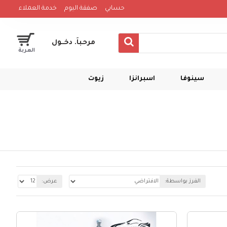
حسابي
صفقة اليوم
خدمة العملاء
مرحباً. دخــول
العربة
سينوفا
اسبرانزا
زيوت
الفرز بواسطة:
عرض: