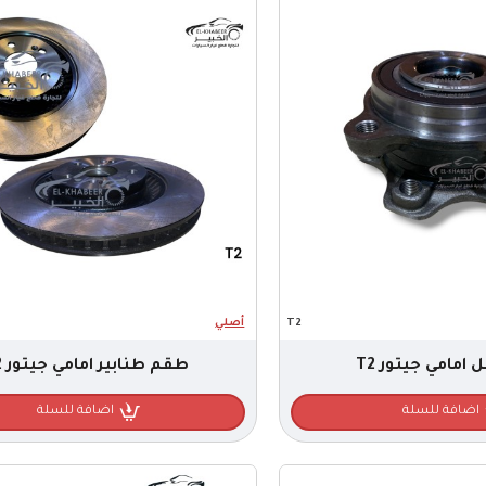
T2
أصلي
امامي جيتور T2
طقم طنابير امامي جيتور T2
اضافة للسلة
اضافة للسلة