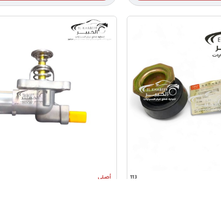
113
أصلي
احه بالصاجه 113
كوعة ترموستات المونيوم تيجو 7 RO
اضافة للسلة
اضافة للسلة