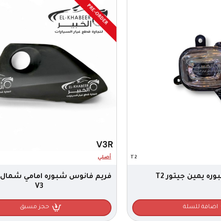
PRE-ORDER
T2
أصلي
ه يمين جيتور T2
فريم فانوس شبوره امامي شمال 
V3
اضافة للسلة
حجز مسبق