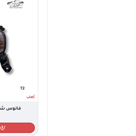
ENVY
سينوفا
A113
اسبرانزا
A516
A620
زيوت
ARIZZO
COOLRAY
CS15
CS35
CS35+
CS55+
أصلي
EADO
فانوس شبور
EC7
F3
M11