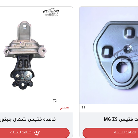
ZS
صـيـنـي
 فتيس MG ZS
قاعده فتيس شمال جيتور T2
اضافة للسلة
اضافة للسلة