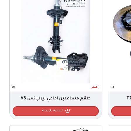
T2
أصلي
V6
طقم مساعدين امامي بيرليانس V6
اضافة للسلة