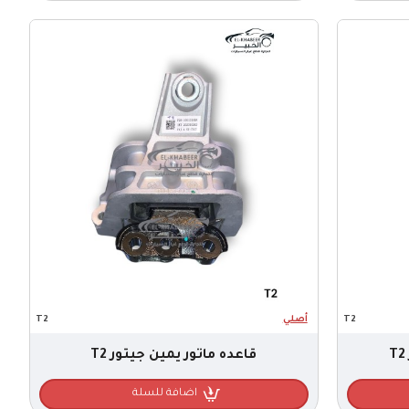
T2
أصلي
T2
قاعده ماتور يمين جيتور T2
اضافة للسلة